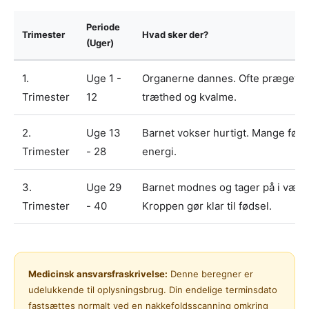
Periode
Trimester
Hvad sker der?
(Uger)
1.
Uge 1 -
Organerne dannes. Ofte præget a
Trimester
12
træthed og kvalme.
2.
Uge 13
Barnet vokser hurtigt. Mange føle
Trimester
- 28
energi.
3.
Uge 29
Barnet modnes og tager på i vægt
Trimester
- 40
Kroppen gør klar til fødsel.
Medicinsk ansvarsfraskrivelse:
Denne beregner er
udelukkende til oplysningsbrug. Din endelige terminsdato
fastsættes normalt ved en nakkefoldsscanning omkring