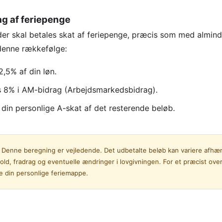
g af feriepenge
r skal betales skat af feriepenge, præcis som med alminde
denne rækkefølge:
2,5% af din løn.
s 8% i AM-bidrag (Arbejdsmarkedsbidrag).
 din personlige A-skat af det resterende beløb.
Denne beregning er vejledende. Det udbetalte beløb kan variere afhæn
old, fradrag og eventuelle ændringer i lovgivningen. For et præcist over
e din personlige feriemappe.