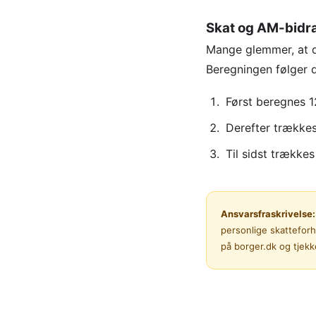
Skat og AM-bidra
Mange glemmer, at de
Beregningen følger 
Først beregnes 1
Derefter trække
Til sidst trækkes
Ansvarsfraskrivelse:
personlige skatteforh
på borger.dk og tjekk