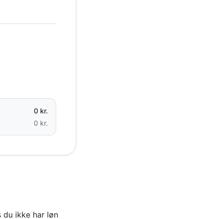
0 kr.
0 kr.
s du ikke har løn