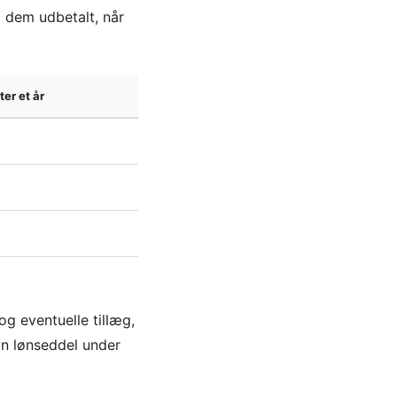
å dem udbetalt, når
er et år
og eventuelle tillæg,
in lønseddel under